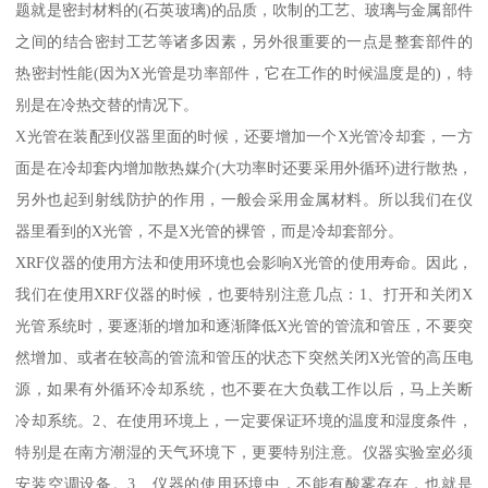
题就是密封材料的(石英玻璃)的品质，吹制的工艺、玻璃与金属部件
之间的结合密封工艺等诸多因素，另外很重要的一点是整套部件的
热密封性能(因为X光管是功率部件，它在工作的时候温度是的)，特
别是在冷热交替的情况下。
X光管在装配到仪器里面的时候，还要增加一个X光管冷却套，一方
面是在冷却套内增加散热媒介(大功率时还要采用外循环)进行散热，
另外也起到射线防护的作用，一般会采用金属材料。所以我们在仪
器里看到的X光管，不是X光管的裸管，而是冷却套部分。
XRF仪器的使用方法和使用环境也会影响X光管的使用寿命。因此，
我们在使用XRF仪器的时候，也要特别注意几点：1、打开和关闭X
光管系统时，要逐渐的增加和逐渐降低X光管的管流和管压，不要突
然增加、或者在较高的管流和管压的状态下突然关闭X光管的高压电
源，如果有外循环冷却系统，也不要在大负载工作以后，马上关断
冷却系统。2、在使用环境上，一定要保证环境的温度和湿度条件，
特别是在南方潮湿的天气环境下，更要特别注意。仪器实验室必须
安装空调设备。3、仪器的使用环境中，不能有酸雾存在，也就是