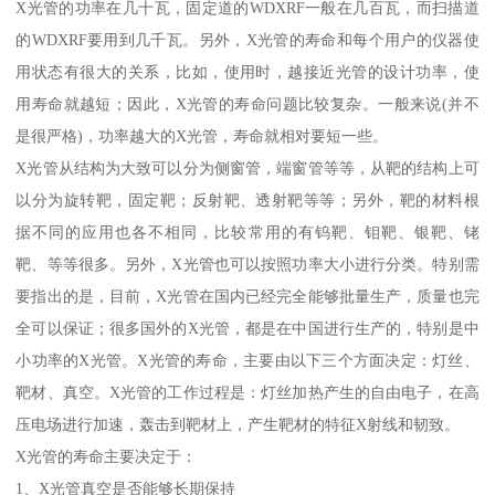
X光管的功率在几十瓦，固定道的WDXRF一般在几百瓦，而扫描道
的WDXRF要用到几千瓦。另外，X光管的寿命和每个用户的仪器使
用状态有很大的关系，比如，使用时，越接近光管的设计功率，使
用寿命就越短；因此，X光管的寿命问题比较复杂。一般来说(并不
是很严格)，功率越大的X光管，寿命就相对要短一些。
X光管从结构为大致可以分为侧窗管，端窗管等等，从靶的结构上可
以分为旋转靶，固定靶；反射靶、透射靶等等；另外，靶的材料根
据不同的应用也各不相同，比较常用的有钨靶、钼靶、银靶、铑
靶、等等很多。另外，X光管也可以按照功率大小进行分类。特别需
要指出的是，目前，X光管在国内已经完全能够批量生产，质量也完
全可以保证；很多国外的X光管，都是在中国进行生产的，特别是中
小功率的X光管。X光管的寿命，主要由以下三个方面决定：灯丝、
靶材、真空。X光管的工作过程是：灯丝加热产生的自由电子，在高
压电场进行加速，轰击到靶材上，产生靶材的特征X射线和韧致。
X光管的寿命主要决定于：
1、X光管真空是否能够长期保持