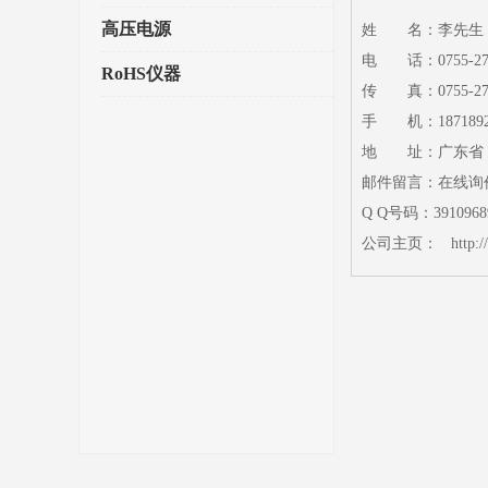
高压电源
姓 名：李
先生
电 话：0755-273
RoHS仪器
传 真：0755-273
手 机：1871892
地 址：广东省 深
邮件留言：
在线询
Q Q号码：
3910968
公司主页：
http: