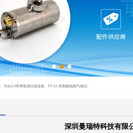
深圳曼瑞特科技有限公司是一家专业从事X光管维修X射线管、Rohs2.0邻苯检测仪器设备、PY-GC热裂解脱附气相仪和气相色谱光谱仪器、天瑞仪器探测器、高压电源等产品的维修出租的企业。本公司以客户至上为宗旨，以专注、专一、专业的精神为您提供安全、经济的技术服务。
深圳曼瑞特科技有限