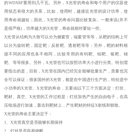
的WDXRF要用到几千瓦。另外，X光管的寿命和每个用户的仪器使
用状态有很大的关系，比如，使用时，越接近光管的设计功率，使
用寿命就越短；因此，X光管的寿命问题比较复杂。一般来说(并不
是很严格)，功率越大的X光管，寿命就相对要短一些。
X光管从结构为大致可以分为侧窗管，端窗管等等，从靶的结构上可
以分为旋转靶，固定靶；反射靶、透射靶等等；另外，靶的材料根
据不同的应用也各不相同，比较常用的有钨靶、钼靶、银靶、铑
靶、等等很多。另外，X光管也可以按照功率大小进行分类。特别需
要指出的是，目前，X光管在国内已经完全能够批量生产，质量也完
全可以保证；很多国外的X光管，都是在中国进行生产的，特别是中
小功率的X光管。X光管的寿命，主要由以下三个方面决定：灯丝、
靶材、真空。X光管的工作过程是：灯丝加热产生的自由电子，在高
压电场进行加速，轰击到靶材上，产生靶材的特征X射线和韧致。
X光管的寿命主要决定于：
1、X光管真空是否能够长期保持
2、灯丝是否容易烧断