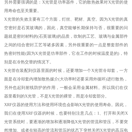
另外需要强调的是：X光管是功率器件，它的散热效果对X光管的使
用寿命也至关重要。
X光管的失效主要有三个方面，灯丝、靶材、真空。因为X光管的真
空密封是石英玻璃的，因此，真空能够长期保持与否，很重要的问
题就是密封材料的(石英玻璃)的品质，吹制的工艺、玻璃与金属部件
之间的结合密封工艺等诸多因素，另外很重要的一点是整套部件的
热密封性能(因为X光管是功率部件，它在工作的时候温度是的)，特
别是在冷热交替的情况下。
X光管在装配到仪器里面的时候，还要增加一个X光管冷却套，一方
面是在冷却套内增加散热媒介(大功率时还要采用外循环)进行散热，
另外也起到射线防护的作用，一般会采用金属材料。所以我们在仪
器里看到的X光管，不是X光管的裸管，而是冷却套部分。
XRF仪器的使用方法和使用环境也会影响X光管的使用寿命。因此，
我们在使用XRF仪器的时候，也要特别注意几点：1、打开和关闭X
光管系统时，要逐渐的增加和逐渐降低X光管的管流和管压，不要突
然增加、或者在较高的管流和管压的状态下突然关闭X光管的高压电