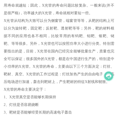
用寿命就越短；因此，X光管的寿命问题比较复杂。一般来说(并不
是很严格)，功率越大的X光管，寿命就相对要短一些。
X光管从结构为大致可以分为侧窗管，端窗管等等，从靶的结构上可
以分为旋转靶，固定靶；反射靶、透射靶等等；另外，靶的材料根
据不同的应用也各不相同，比较常用的有钨靶、钼靶、银靶、铑
靶、等等很多。另外，X光管也可以按照功率大小进行分类。特别需
要指出的是，目前，X光管在国内已经完全能够批量生产，质量也完
全可以保证；很多国外的X光管，都是在中国进行生产的，特别是中
小功率的X光管。X光管的寿命，主要由以下三个方面决定：灯丝、
靶材、真空。X光管的工作过程是：灯丝加热产生的自由电子，在高
压电场进行加速，轰击到靶材上，产生靶材的特征X射线和韧致。
X光管的寿命主要决定于：
1、X光管真空是否能够长期保持
2、灯丝是否容易烧断
3、靶材是否能够经受长期的高速电子轰击