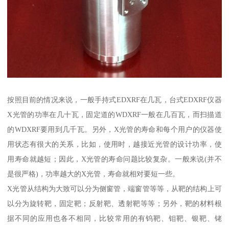
按照目前的情况来说，一般手持式EDXRF在几瓦，台式EDXRF仪器
X光管的功率在几十瓦，固定道的WDXRF一般在几百瓦，而扫描道
的WDXRF要用到几千瓦。另外，X光管的寿命和每个用户的仪器使
用状态有很大的关系，比如，使用时，越接近光管的设计功率，使
用寿命就越短；因此，X光管的寿命问题比较复杂。一般来说(并不
是很严格)，功率越大的X光管，寿命就相对要短一些。
X光管从结构为大致可以分为侧窗管，端窗管等等，从靶的结构上可
以分为旋转靶，固定靶；反射靶、透射靶等等；另外，靶的材料根
据不同的应用也各不相同，比较常用的有钨靶、钼靶、银靶、铑