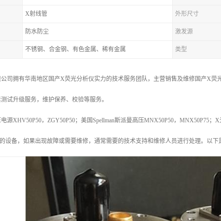
X射线管
外形尺寸
防水防尘
激发源
不锈钢、合金钢、有色金属、稀有金属
类型
公司拥有华南地区国产X荧光分析仪实力的技术服务团队，主营销售及维修国产X荧光
素测试升级服务，维护保养、校验等服务。
HV50P50，ZGY50P50；美国Spellman斯派曼高压MNX50P50，MNX50P75；
杂的设备，如果出现故障或需要维修，通常需要的技术支持和维修人员进行处理。以下