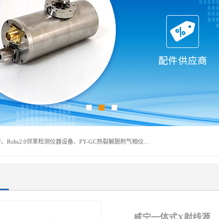
深圳曼瑞特科技有限公司是一家专业从事X光管维修X射线管、Rohs2.0邻苯检测仪器设备、PY-GC热裂解脱附气相仪和气相色谱光谱仪器、天瑞仪器探测器、高压电源等产品的维修出租的企业。本公司以客户至上为宗旨，以专注、专一、专业的精神为您提供安全、经济的技术服务。
咸宁一体式X射线源