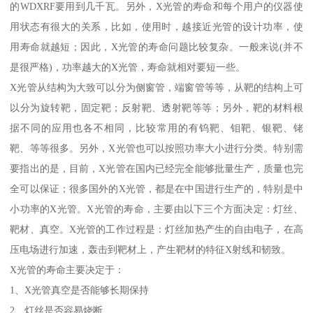
的WDXRF要用到几千瓦。另外，X光管的寿命和每个用户的仪器使
用状态有很大的关系，比如，使用时，越接近光管的设计功率，使
用寿命就越短；因此，X光管的寿命问题比较复杂。一般来说(并不
是很严格)，功率越大的X光管，寿命就相对要短一些。
X光管从结构为大致可以分为侧窗管，端窗管等等，从靶的结构上可
以分为旋转靶，固定靶；反射靶、透射靶等等；另外，靶的材料根
据不同的应用也各不相同，比较常用的有钨靶、钼靶、银靶、铑
靶、等等很多。另外，X光管也可以按照功率大小进行分类。特别需
要指出的是，目前，X光管在国内已经完全能够批量生产，质量也完
全可以保证；很多国外的X光管，都是在中国进行生产的，特别是中
小功率的X光管。X光管的寿命，主要由以下三个方面决定：灯丝、
靶材、真空。X光管的工作过程是：灯丝加热产生的自由电子，在高
压电场进行加速，轰击到靶材上，产生靶材的特征X射线和韧致。
X光管的寿命主要决定于：
1、X光管真空是否能够长期保持
2、灯丝是否容易烧断