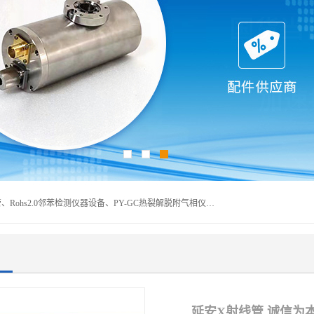
深圳曼瑞特科技有限公司是一家专业从事X光管维修X射线管、Rohs2.0邻苯检测仪器设备、PY-GC热裂解脱附气相仪和气相色谱光谱仪器、天瑞仪器探测器、高压电源等产品的维修出租的企业。本公司以客户至上为宗旨，以专注、专一、专业的精神为您提供安全、经济的技术服务。
延安X射线管 诚信为