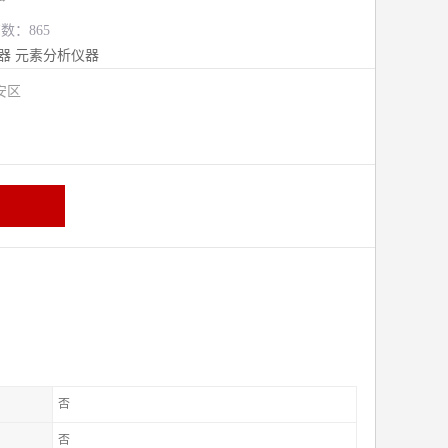
览数：865
器
元素分析仪器
安区
否
否