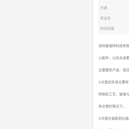
光源
安全性
检测范围
深圳曼瑞特科技有限
心配件，以及无卤
主要服务产品：高压电源X
X光管的失效主要有
吹制的工艺、玻璃与
热交替的情况下。
X光管在装配到仪器