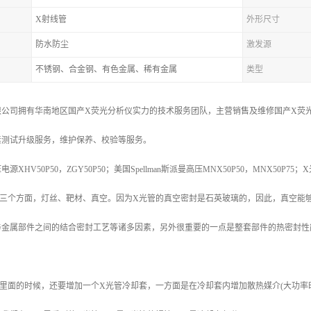
X射线管
外形尺寸
防水防尘
激发源
不锈钢、合金钢、有色金属、稀有金属
类型
公司拥有华南地区国产X荧光分析仪实力的技术服务团队，主营销售及维修国产X荧光
素测试升级服务，维护保养、校验等服务。
HV50P50，ZGY50P50；美国Spellman斯派曼高压MNX50P50，MNX50P75；
三个方面，灯丝、靶材、真空。因为X光管的真空密封是石英玻璃的，因此，真空能够
金属部件之间的结合密封工艺等诸多因素，另外很重要的一点是整套部件的热密封性能
里面的时候，还要增加一个X光管冷却套，一方面是在冷却套内增加散热媒介(大功率