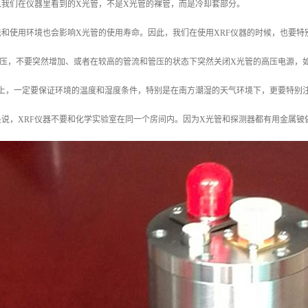
以我们在仪器里看到的X光管，不是X光管的裸管，而是冷却套部分。
法和使用环境也会影响X光管的使用寿命。因此，我们在使用XRF仪器的时候，也要特
管压，不要突然增加、或者在较高的管流和管压的状态下突然关闭X光管的高压电源，
境上，一定要保证环境的温度和湿度条件，特别是在南方潮湿的天气环境下，更要特别
说，XRF仪器不要和化学实验室在同一个房间内。因为X光管和探测器都有用金属铍