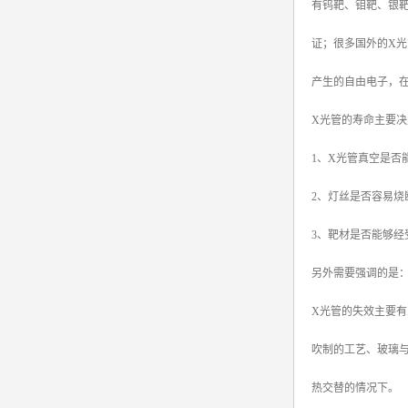
有钨靶、钼靶、银
证；很多国外的X
产生的自由电子，
X光管的寿命主要决
1、X光管真空是否
2、灯丝是否容易烧
3、靶材是否能够经
另外需要强调的是
X光管的失效主要有
吹制的工艺、玻璃与
热交替的情况下。