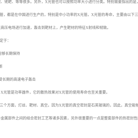
靶、铑靶、等等很多。另外，X光管也可以按照功率大小进行分类。特别需要指出的是
光管，都是在中国进行生产的，特别是中小功率的X光管。X光管的寿命，主要由以下
在高压电场进行加速，轰击到靶材上，产生靶材的特征X射线和韧致。
定于：
能够长期保持
断
受长期的高速电子轰击
：X光管是功率器件，它的散热效果对X光管的使用寿命也至关重要。
三个方面，灯丝、靶材、真空。因为X光管的真空密封是石英玻璃的，因此，真空能够
金属部件之间的结合密封工艺等诸多因素，另外很重要的一点是整套部件的热密封性能