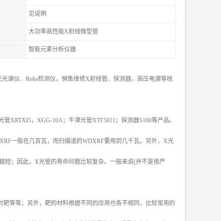
见说明
大功率高性能X射线微型管
智能元素分析仪器
光谱仪、Rohs检测仪，销售维修X射线管、探测器、高压电源等核
X光管XRTXI5，XGG-10A；牛津光管XTF5011；探测器S100等产品。
XRF一般在几百瓦，而扫描道的WDXRF要用到几千瓦。另外，X光
越短；因此，X光管的寿命问题比较复杂。一般来说(并不是很严
射靶等等；另外，靶的材料根据不同的应用也各不相同，比较常用的