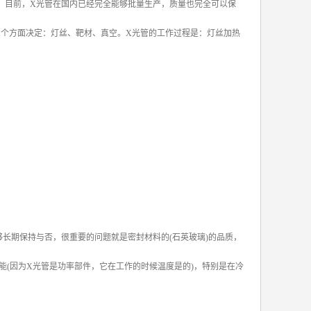
，目前，X光管在国内已经完全能够批量生产，质量也完全可以保
三个方面决定：灯丝、靶材、真空。X光管的工作过程是：灯丝加热
长期保持与否，很重要的问题就是密封材料的(石英玻璃)的品质，
(因为X光管是功率部件，它在工作的时候温度是的)，特别是在冷