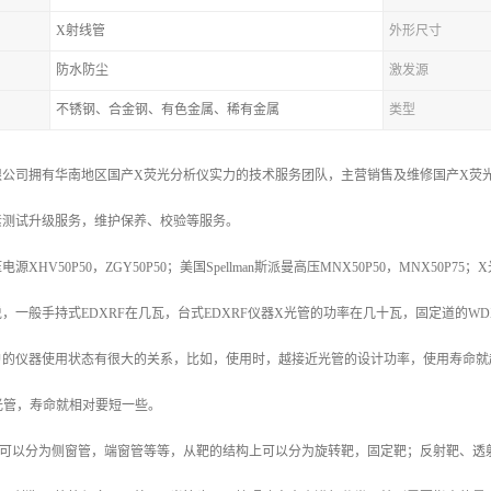
X射线管
外形尺寸
防水防尘
激发源
不锈钢、合金钢、有色金属、稀有金属
类型
公司拥有华南地区国产X荧光分析仪实力的技术服务团队，主营销售及维修国产X荧光
素测试升级服务，维护保养、校验等服务。
HV50P50，ZGY50P50；美国Spellman斯派曼高压MNX50P50，MNX50P75；
，一般手持式EDXRF在几瓦，台式EDXRF仪器X光管的功率在几十瓦，固定道的WD
户的仪器使用状态有很大的关系，比如，使用时，越接近光管的设计功率，使用寿命就
光管，寿命就相对要短一些。
致可以分为侧窗管，端窗管等等，从靶的结构上可以分为旋转靶，固定靶；反射靶、透