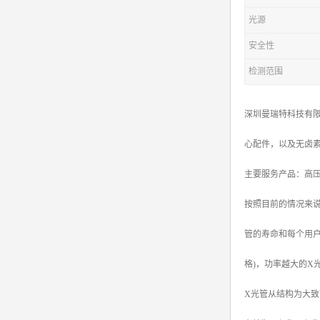
光源
安全性
检测范围
深圳曼瑞特科技有限
心配件，以及无卤
主要服务产品：高压电源X
按照目前的情况来说
管的寿命和每个用
格)，功率越大的X
X光管从结构为大