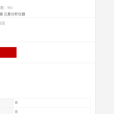
览数：992
器
元素分析仪器
安区
否
否