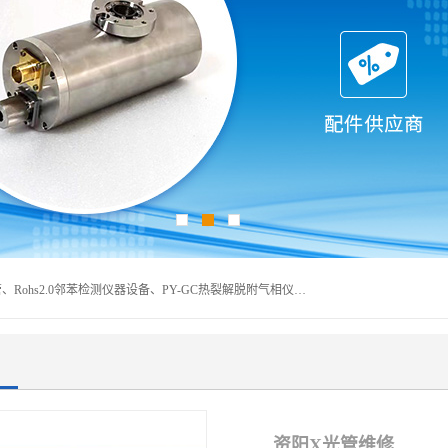
深圳曼瑞特科技有限公司是一家专业从事X光管维修X射线管、Rohs2.0邻苯检测仪器设备、PY-GC热裂解脱附气相仪和气相色谱光谱仪器、天瑞仪器探测器、高压电源等产品的维修出租的企业。本公司以客户至上为宗旨，以专注、专一、专业的精神为您提供安全、经济的技术服务。
资阳X光管维修