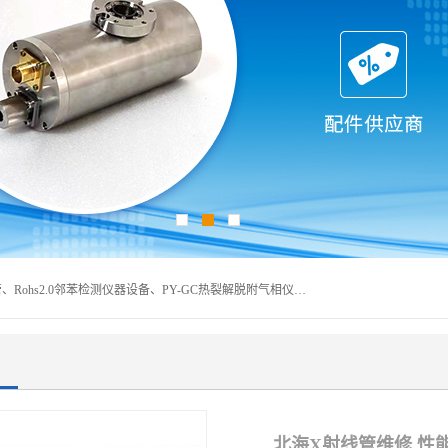
深圳曼瑞特科技有限公司是一家专业从事X光管维修X射线管、Rohs2.0邻苯检测仪器设备、PY-GC热裂解脱附气相仪和气相色谱光谱仪器、天瑞仪器探测器、高压电源等产品的维修出租的企业。本公司以客户至上为宗旨，以专注、专一、专业的精神为您提供安全、经济的技术服务。
北海X射线管维修 性