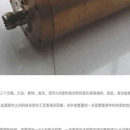
三个方面，灯丝、靶材、真空。因为X光管的真空密封是石英玻璃的，因此，真空能够
金属部件之间的结合密封工艺等诸多因素，另外很重要的一点是整套部件的热密封性能
里面的时候，还要增加一个X光管冷却套，一方面是在冷却套内增加散热媒介(大功率