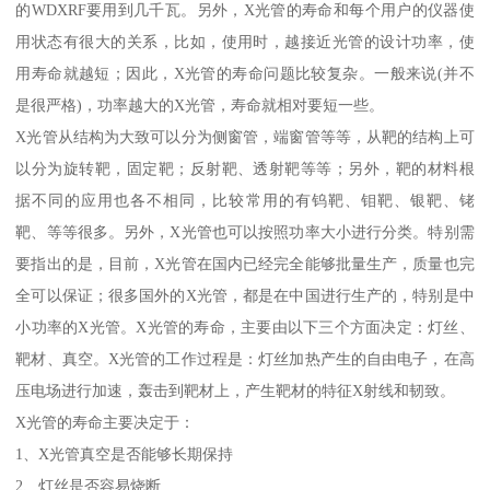
的WDXRF要用到几千瓦。另外，X光管的寿命和每个用户的仪器使
用状态有很大的关系，比如，使用时，越接近光管的设计功率，使
用寿命就越短；因此，X光管的寿命问题比较复杂。一般来说(并不
是很严格)，功率越大的X光管，寿命就相对要短一些。
X光管从结构为大致可以分为侧窗管，端窗管等等，从靶的结构上可
以分为旋转靶，固定靶；反射靶、透射靶等等；另外，靶的材料根
据不同的应用也各不相同，比较常用的有钨靶、钼靶、银靶、铑
靶、等等很多。另外，X光管也可以按照功率大小进行分类。特别需
要指出的是，目前，X光管在国内已经完全能够批量生产，质量也完
全可以保证；很多国外的X光管，都是在中国进行生产的，特别是中
小功率的X光管。X光管的寿命，主要由以下三个方面决定：灯丝、
靶材、真空。X光管的工作过程是：灯丝加热产生的自由电子，在高
压电场进行加速，轰击到靶材上，产生靶材的特征X射线和韧致。
X光管的寿命主要决定于：
1、X光管真空是否能够长期保持
2、灯丝是否容易烧断