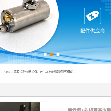
深圳曼瑞特科技有限公司是一家专业从事X光管维修X射线管、Rohs2.0邻苯检测仪器设备、PY-GC热裂解脱附气相仪和气相色谱光谱仪器、天瑞仪器探测器、高压电源等产品的维修出租的企业。本公司以客户至上为宗旨，以专注、专一、专业的精神为您提供安全、经济的技术服务。
连云港X射线管高压电