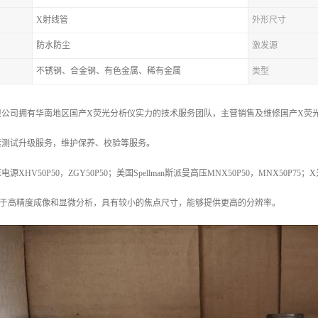
X射线管
外形尺寸
防水防尘
激发源
不锈钢、合金钢、有色金属、稀有金属
类型
公司拥有华南地区国产X荧光分析仪实力的技术服务团队，主营销售及维修国产X荧光
素测试升级服务，维护保养、校验等服务。
HV50P50，ZGY50P50；美国Spellman斯派曼高压MNX50P50，MNX50P75；
用于高精度成像和显微分析，具有较小的焦点尺寸，能够提供更高的分辨率。