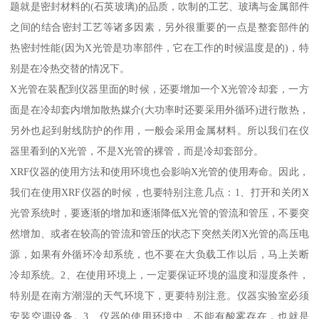
题就是密封材料的(石英玻璃)的品质，吹制的工艺、玻璃与金属部件
之间的结合密封工艺等诸多因素，另外很重要的一点是整套部件的
热密封性能(因为X光管是功率部件，它在工作的时候温度是的)，特
别是在冷热交替的情况下。
X光管在装配到仪器里面的时候，还要增加一个X光管冷却套，一方
面是在冷却套内增加散热媒介(大功率时还要采用外循环)进行散热，
另外也起到射线防护的作用，一般会采用金属材料。所以我们在仪
器里看到的X光管，不是X光管的裸管，而是冷却套部分。
XRF仪器的使用方法和使用环境也会影响X光管的使用寿命。因此，
我们在使用XRF仪器的时候，也要特别注意几点：1、打开和关闭X
光管系统时，要逐渐的增加和逐渐降低X光管的管流和管压，不要突
然增加、或者在较高的管流和管压的状态下突然关闭X光管的高压电
源，如果有外循环冷却系统，也不要在大负载工作以后，马上关断
冷却系统。2、在使用环境上，一定要保证环境的温度和湿度条件，
特别是在南方潮湿的天气环境下，更要特别注意。仪器实验室必须
安装空调设备。3、仪器的使用环境中，不能有酸雾存在，也就是