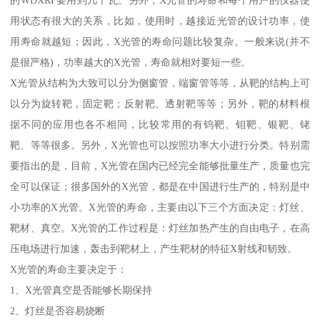
的WDXRF要用到几千瓦。另外，X光管的寿命和每个用户的仪器使
用状态有很大的关系，比如，使用时，越接近光管的设计功率，使
用寿命就越短；因此，X光管的寿命问题比较复杂。一般来说(并不
是很严格)，功率越大的X光管，寿命就相对要短一些。
X光管从结构为大致可以分为侧窗管，端窗管等等，从靶的结构上可
以分为旋转靶，固定靶；反射靶、透射靶等等；另外，靶的材料根
据不同的应用也各不相同，比较常用的有钨靶、钼靶、银靶、铑
靶、等等很多。另外，X光管也可以按照功率大小进行分类。特别需
要指出的是，目前，X光管在国内已经完全能够批量生产，质量也完
全可以保证；很多国外的X光管，都是在中国进行生产的，特别是中
小功率的X光管。X光管的寿命，主要由以下三个方面决定：灯丝、
靶材、真空。X光管的工作过程是：灯丝加热产生的自由电子，在高
压电场进行加速，轰击到靶材上，产生靶材的特征X射线和韧致。
X光管的寿命主要决定于：
1、X光管真空是否能够长期保持
2、灯丝是否容易烧断