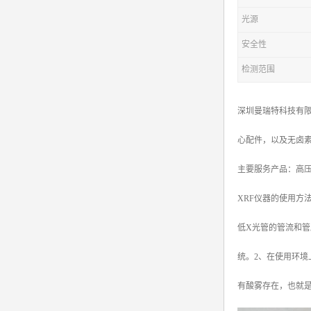
光源
安全性
检测范围
深圳曼瑞特科技有限
心配件，以及无卤
主要服务产品：高压电源X
XRF仪器的使用方
低X光管的管流和
统。2、在使用环
有酸雾存在，也就是