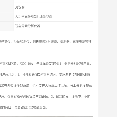
见说明
大功率高性能X射线微型管
智能元素分析仪器
光谱仪、Rohs检测仪，销售维修X射线管、探测器、高压电源等核
X光管XRTXI5，XGG-10A；牛津光管XTF5011；探测器S100等产品。
别注意几点：1、打开和关闭X光管系统时，要逐渐的增加和逐渐降
如果有外循环冷却系统，也不要在大负载工作以后，马上关断冷却系
注意。仪器实验室必须安装空调设备。3、仪器的使用环境中，不能
做的窗口，金属铍很容易被酸腐蚀。