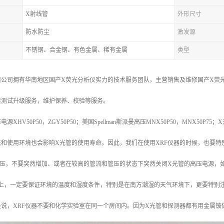
X射线管
外形尺寸
防水防尘
激发源
不锈钢、合金钢、有色金属、稀有金属
类型
公司拥有华南地区国产X荧光分析仪实力的技术服务团队，主营销售及维修国产X荧光
素测试升级服务，维护保养、校验等服务。
HV50P50，ZGY50P50；美国Spellman斯派曼高压MNX50P50，MNX50P75；
法和使用环境也会影响X光管的使用寿命。因此，我们在使用XRF仪器的时候，也要特
管压，不要突然增加、或者在较高的管流和管压的状态下突然关闭X光管的高压电源，
境上，一定要保证环境的温度和湿度条件，特别是在南方潮湿的天气环境下，更要特别
说，XRF仪器不要和化学实验室在同一个房间内。因为X光管和探测器都有用金属铍