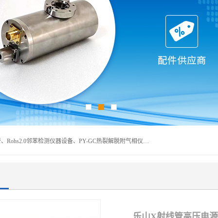
深圳曼瑞特科技有限公司是一家专业从事X光管维修X射线管、Rohs2.0邻苯检测仪器设备、PY-GC热裂解脱附气相仪和气相色谱光谱仪器、天瑞仪器探测器、高压电源等产品的维修出租的企业。本公司以客户至上为宗旨，以专注、专一、专业的精神为您提供安全、经济的技术服务。
乐山X射线管高压电源