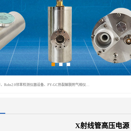
深圳曼瑞特科技有限公司是一家专业从事X光管维修X射线管、Rohs2.0邻苯检测仪器设备、PY-GC热裂解脱附气相仪和气相色谱光谱仪器、天瑞仪器探测器、高压电源等产品的维修出租的企业。本公司以客户至上为宗旨，以专注、专一、专业的精神为您提供安全、经济的技术服务。
X射线管高压电源