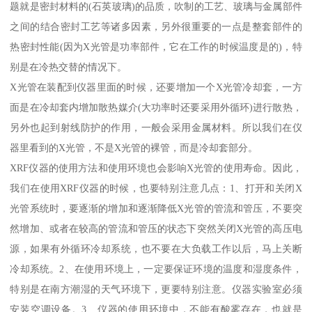
题就是密封材料的(石英玻璃)的品质，吹制的工艺、玻璃与金属部件
之间的结合密封工艺等诸多因素，另外很重要的一点是整套部件的
热密封性能(因为X光管是功率部件，它在工作的时候温度是的)，特
别是在冷热交替的情况下。
X光管在装配到仪器里面的时候，还要增加一个X光管冷却套，一方
面是在冷却套内增加散热媒介(大功率时还要采用外循环)进行散热，
另外也起到射线防护的作用，一般会采用金属材料。所以我们在仪
器里看到的X光管，不是X光管的裸管，而是冷却套部分。
XRF仪器的使用方法和使用环境也会影响X光管的使用寿命。因此，
我们在使用XRF仪器的时候，也要特别注意几点：1、打开和关闭X
光管系统时，要逐渐的增加和逐渐降低X光管的管流和管压，不要突
然增加、或者在较高的管流和管压的状态下突然关闭X光管的高压电
源，如果有外循环冷却系统，也不要在大负载工作以后，马上关断
冷却系统。2、在使用环境上，一定要保证环境的温度和湿度条件，
特别是在南方潮湿的天气环境下，更要特别注意。仪器实验室必须
安装空调设备。3、仪器的使用环境中，不能有酸雾存在，也就是