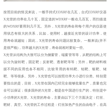
按照目前的情况来说，一般手持式EDXRF在几瓦，台式EDXRF仪器
X光管的功率在几十瓦，固定道的WDXRF一般在几百瓦，而扫描道
的WDXRF要用到几千瓦。另外，X光管的寿命和每个用户的仪器使
用状态有很大的关系，比如，使用时，越接近光管的设计功率，使
用寿命就越短；因此，X光管的寿命问题比较复杂。一般来说(并不
是很严格)，功率越大的X光管，寿命就相对要短一些。
X光管从结构为大致可以分为侧窗管，端窗管等等，从靶的结构上可
以分为旋转靶，固定靶；反射靶、透射靶等等；另外，靶的材料根
据不同的应用也各不相同，比较常用的有钨靶、钼靶、银靶、铑
靶、等等很多。另外，X光管也可以按照功率大小进行分类。特别需
要指出的是，目前，X光管在国内已经完全能够批量生产，质量也完
全可以保证；很多国外的X光管，都是在中国进行生产的，特别是中
小功率的X光管。X光管的寿命，主要由以下三个方面决定：灯丝、
靶材、真空。X光管的工作过程是：灯丝加热产生的自由电子，在高