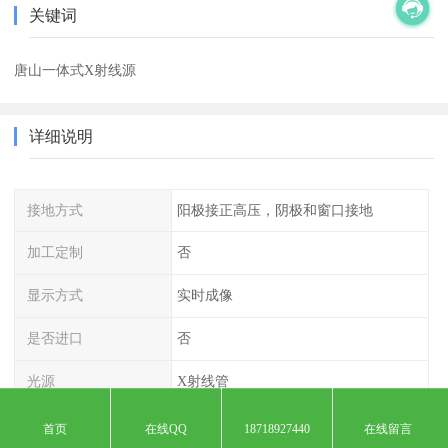
关键词
唐山一体式X射线源
详细说明
接地方式
阳极接正高压，阴极和窗口接地
加工定制
否
显示方式
实时成像
是否进口
否
光源
X射线管
外形尺寸
见说明
首页
在线QQ
18718927440
在线留言