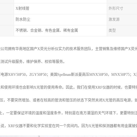
X射线管
外形尺寸
防水防尘
激发源
不锈钢、合金钢、有色金属、稀有金属
类型
公司拥有华南地区国产X荧光分析仪实力的技术服务团队，主营销售及维修国产X荧光
素测试升级服务，维护保养、校验等服务。
HV50P50，ZGY50P50；美国Spellman斯派曼高压MNX50P50，MNX50P75；
法和使用环境也会影响X光管的使用寿命。因此，我们在使用XRF仪器的时候，也要特
管压，不要突然增加、或者在较高的管流和管压的状态下突然关闭X光管的高压电源，
境上，一定要保证环境的温度和湿度条件，特别是在南方潮湿的天气环境下，更要特别
说，XRF仪器不要和化学实验室在同一个房间内。因为X光管和探测器都有用金属铍