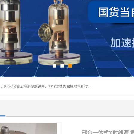
深圳曼瑞特科技有限公司是一家专业从事X光管维修X射线管、Rohs2.0邻苯检测仪器设备、PY-GC热裂解脱附气相仪和气相色谱光谱仪器、天瑞仪器探测器、高压电源等产品的维修出租的企业。本公司以客户至上为宗旨，以专注、专一、专业的精神为您提供安全、经济的技术服务。
邢台一体式X射线源 