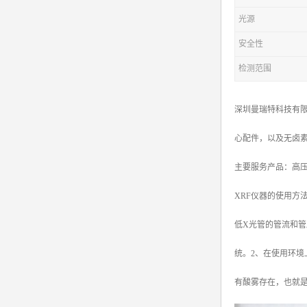
光源
安全性
检测范围
深圳曼瑞特科技有限
心配件，以及无卤
主要服务产品：高压电源X
XRF仪器的使用方
低X光管的管流和
统。2、在使用环
有酸雾存在，也就是