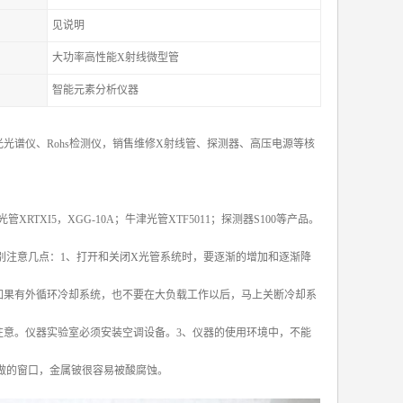
见说明
大功率高性能X射线微型管
智能元素分析仪器
光谱仪、Rohs检测仪，销售维修X射线管、探测器、高压电源等核
X光管XRTXI5，XGG-10A；牛津光管XTF5011；探测器S100等产品。
别注意几点：1、打开和关闭X光管系统时，要逐渐的增加和逐渐降
如果有外循环冷却系统，也不要在大负载工作以后，马上关断冷却系
注意。仪器实验室必须安装空调设备。3、仪器的使用环境中，不能
做的窗口，金属铍很容易被酸腐蚀。