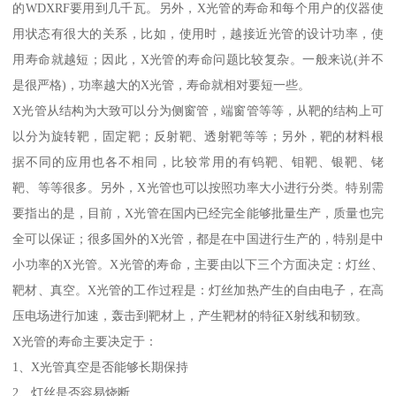
的WDXRF要用到几千瓦。另外，X光管的寿命和每个用户的仪器使
用状态有很大的关系，比如，使用时，越接近光管的设计功率，使
用寿命就越短；因此，X光管的寿命问题比较复杂。一般来说(并不
是很严格)，功率越大的X光管，寿命就相对要短一些。
X光管从结构为大致可以分为侧窗管，端窗管等等，从靶的结构上可
以分为旋转靶，固定靶；反射靶、透射靶等等；另外，靶的材料根
据不同的应用也各不相同，比较常用的有钨靶、钼靶、银靶、铑
靶、等等很多。另外，X光管也可以按照功率大小进行分类。特别需
要指出的是，目前，X光管在国内已经完全能够批量生产，质量也完
全可以保证；很多国外的X光管，都是在中国进行生产的，特别是中
小功率的X光管。X光管的寿命，主要由以下三个方面决定：灯丝、
靶材、真空。X光管的工作过程是：灯丝加热产生的自由电子，在高
压电场进行加速，轰击到靶材上，产生靶材的特征X射线和韧致。
X光管的寿命主要决定于：
1、X光管真空是否能够长期保持
2、灯丝是否容易烧断