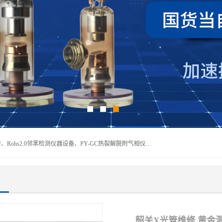
深圳曼瑞特科技有限公司是一家专业从事X光管维修X射线管、Rohs2.0邻苯检测仪器设备、PY-GC热裂解脱附气相仪和气相色谱光谱仪器、天瑞仪器探测器、高压电源等产品的维修出租的企业。本公司以客户至上为宗旨，以专注、专一、专业的精神为您提供安全、经济的技术服务。
韶关X光管维修 黄金