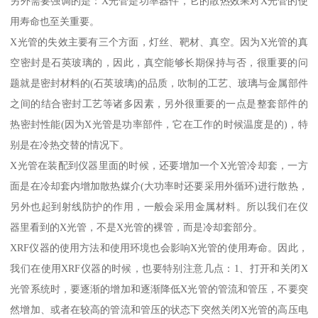
另外需要强调的是：X光管是功率器件，它的散热效果对X光管的使
用寿命也至关重要。
X光管的失效主要有三个方面，灯丝、靶材、真空。因为X光管的真
空密封是石英玻璃的，因此，真空能够长期保持与否，很重要的问
题就是密封材料的(石英玻璃)的品质，吹制的工艺、玻璃与金属部件
之间的结合密封工艺等诸多因素，另外很重要的一点是整套部件的
热密封性能(因为X光管是功率部件，它在工作的时候温度是的)，特
别是在冷热交替的情况下。
X光管在装配到仪器里面的时候，还要增加一个X光管冷却套，一方
面是在冷却套内增加散热媒介(大功率时还要采用外循环)进行散热，
另外也起到射线防护的作用，一般会采用金属材料。所以我们在仪
器里看到的X光管，不是X光管的裸管，而是冷却套部分。
XRF仪器的使用方法和使用环境也会影响X光管的使用寿命。因此，
我们在使用XRF仪器的时候，也要特别注意几点：1、打开和关闭X
光管系统时，要逐渐的增加和逐渐降低X光管的管流和管压，不要突
然增加、或者在较高的管流和管压的状态下突然关闭X光管的高压电