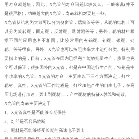
用寿命就越短；因此，X光管的寿命问题比较复杂。一般来说(并不
是很严格)，功率越大的X光管，寿命就相对要短一些。
X光管从结构为大致可以分为侧窗管，端窗管等等，从靶的结构上可
以分为旋转靶，固定靶；反射靶、透射靶等等；另外，靶的材料根
据不同的应用也各不相同，比较常用的有钨靶、钼靶、银靶、铑
靶、等等很多。另外，X光管也可以按照功率大小进行分类。特别需
要指出的是，目前，X光管在国内已经完全能够批量生产，质量也完
全可以保证；很多国外的X光管，都是在中国进行生产的，特别是中
小功率的X光管。X光管的寿命，主要由以下三个方面决定：灯丝、
靶材、真空。X光管的工作过程是：灯丝加热产生的自由电子，在高
压电场进行加速，轰击到靶材上，产生靶材的特征X射线和韧致。
X光管的寿命主要决定于：
1、X光管真空是否能够长期保持
2、灯丝是否容易烧断
3、靶材是否能够经受长期的高速电子轰击