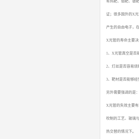
有钨靶、钼靶、银
证；很多国外的X
产生的自由电子，
X光管的寿命主要决
1、X光管真空是否
2、灯丝是否容易烧
3、靶材是否能够经
另外需要强调的是
X光管的失效主要有
吹制的工艺、玻璃与
热交替的情况下。