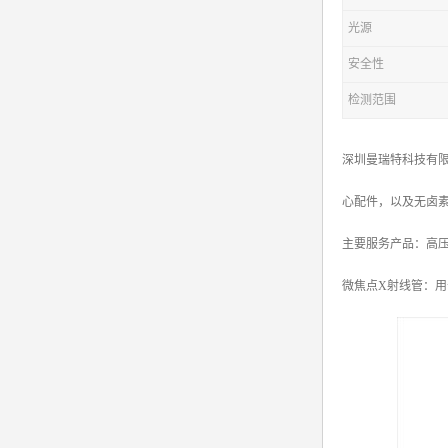
光源
安全性
检测范围
深圳曼瑞特科技有限
心配件，以及无卤
主要服务产品：高压电源X
微焦点X射线管：