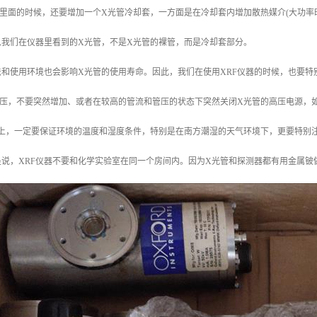
里面的时候，还要增加一个X光管冷却套，一方面是在冷却套内增加散热媒介(大功率
以我们在仪器里看到的X光管，不是X光管的裸管，而是冷却套部分。
法和使用环境也会影响X光管的使用寿命。因此，我们在使用XRF仪器的时候，也要特
管压，不要突然增加、或者在较高的管流和管压的状态下突然关闭X光管的高压电源，
境上，一定要保证环境的温度和湿度条件，特别是在南方潮湿的天气环境下，更要特别
说，XRF仪器不要和化学实验室在同一个房间内。因为X光管和探测器都有用金属铍