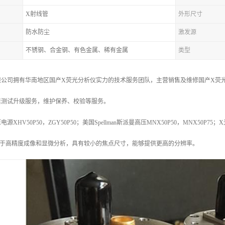
X射线管
外形尺寸
防水防尘
激发源
不锈钢、合金钢、有色金属、稀有金属
类型
公司拥有华南地区国产X荧光分析仪实力的技术服务团队，主营销售及维修国产X荧光
素测试升级服务，维护保养、校验等服务。
HV50P50，ZGY50P50；美国Spellman斯派曼高压MNX50P50，MNX50P75；
用于高精度成像和显微分析，具有较小的焦点尺寸，能够提供更高的分辨率。