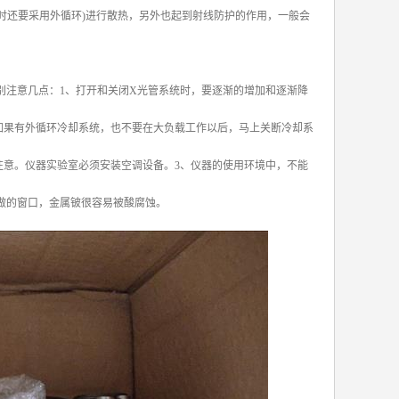
时还要采用外循环)进行散热，另外也起到射线防护的作用，一般会
别注意几点：1、打开和关闭X光管系统时，要逐渐的增加和逐渐降
如果有外循环冷却系统，也不要在大负载工作以后，马上关断冷却系
注意。仪器实验室必须安装空调设备。3、仪器的使用环境中，不能
做的窗口，金属铍很容易被酸腐蚀。