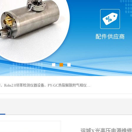
深圳曼瑞特科技有限公司是一家专业从事X光管维修X射线管、Rohs2.0邻苯检测仪器设备、PY-GC热裂解脱附气相仪和气相色谱光谱仪器、天瑞仪器探测器、高压电源等产品的维修出租的企业。本公司以客户至上为宗旨，以专注、专一、专业的精神为您提供安全、经济的技术服务。
运城X光高压电源维修