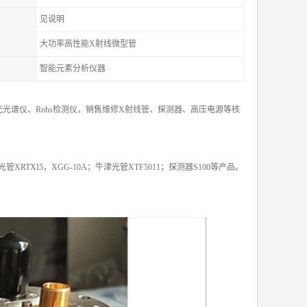
见说明
大功率高性能X射线微型管
智能元素分析仪器
光谱仪、Rohs检测仪，销售维修X射线管、探测器、高压电源等核
X光管XRTXI5，XGG-10A；牛津光管XTF5011；探测器S100等产品。