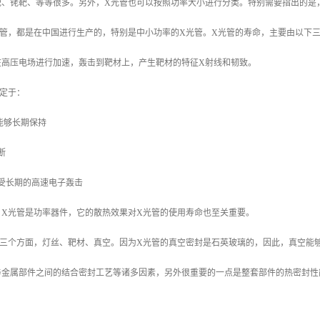
靶、铑靶、等等很多。另外，X光管也可以按照功率大小进行分类。特别需要指出的是
光管，都是在中国进行生产的，特别是中小功率的X光管。X光管的寿命，主要由以下
在高压电场进行加速，轰击到靶材上，产生靶材的特征X射线和韧致。
定于：
能够长期保持
断
受长期的高速电子轰击
：X光管是功率器件，它的散热效果对X光管的使用寿命也至关重要。
三个方面，灯丝、靶材、真空。因为X光管的真空密封是石英玻璃的，因此，真空能够
金属部件之间的结合密封工艺等诸多因素，另外很重要的一点是整套部件的热密封性能