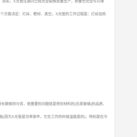
，目前，X光管在国内已经完全能够批量生产，质量也完全可以保
三个方面决定：灯丝、靶材、真空。X光管的工作过程是：灯丝加热
长期保持与否，很重要的问题就是密封材料的(石英玻璃)的品质，
(因为X光管是功率部件，它在工作的时候温度是的)，特别是在冷