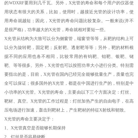
的WDXRF要用到几千瓦。另外，X光管的寿命和每个用户的仪器使
用状态有很大的关系，比如，使用时，越接近光管的设计功率，使
用寿命就越短；因此，X光管的寿命问题比较复杂。一般来说(并不
是很严格)，功率越大的X光管，寿命就相对要短一些。
X光管从结构为大致可以分为侧窗管，端窗管等等，从靶的结构上可
以分为旋转靶，固定靶；反射靶、透射靶等等；另外，靶的材料根
据不同的应用也各不相同，比较常用的有钨靶、钼靶、银靶、铑
靶、等等很多。另外，X光管也可以按照功率大小进行分类。特别需
要指出的是，目前，X光管在国内已经完全能够批量生产，质量也完
全可以保证；很多国外的X光管，都是在中国进行生产的，特别是中
小功率的X光管。X光管的寿命，主要由以下三个方面决定：灯丝、
靶材、真空。X光管的工作过程是：灯丝加热产生的自由电子，在高
压电场进行加速，轰击到靶材上，产生靶材的特征X射线和韧致。
X光管的寿命主要决定于：
1、X光管真空是否能够长期保持
2、灯丝是否容易烧断