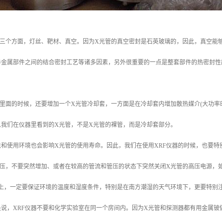
三个方面，灯丝、靶材、真空。因为X光管的真空密封是石英玻璃的，因此，真空能够
金属部件之间的结合密封工艺等诸多因素，另外很重要的一点是整套部件的热密封性能
里面的时候，还要增加一个X光管冷却套，一方面是在冷却套内增加散热媒介(大功率
以我们在仪器里看到的X光管，不是X光管的裸管，而是冷却套部分。
法和使用环境也会影响X光管的使用寿命。因此，我们在使用XRF仪器的时候，也要特
管压，不要突然增加、或者在较高的管流和管压的状态下突然关闭X光管的高压电源，
境上，一定要保证环境的温度和湿度条件，特别是在南方潮湿的天气环境下，更要特别
说，XRF仪器不要和化学实验室在同一个房间内。因为X光管和探测器都有用金属铍