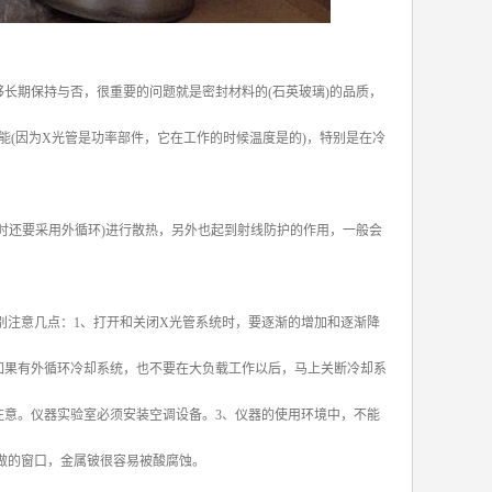
长期保持与否，很重要的问题就是密封材料的(石英玻璃)的品质，
(因为X光管是功率部件，它在工作的时候温度是的)，特别是在冷
时还要采用外循环)进行散热，另外也起到射线防护的作用，一般会
别注意几点：1、打开和关闭X光管系统时，要逐渐的增加和逐渐降
如果有外循环冷却系统，也不要在大负载工作以后，马上关断冷却系
注意。仪器实验室必须安装空调设备。3、仪器的使用环境中，不能
做的窗口，金属铍很容易被酸腐蚀。