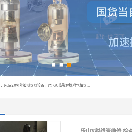
深圳曼瑞特科技有限公司是一家专业从事X光管维修X射线管、Rohs2.0邻苯检测仪器设备、PY-GC热裂解脱附气相仪和气相色谱光谱仪器、天瑞仪器探测器、高压电源等产品的维修出租的企业。本公司以客户至上为宗旨，以专注、专一、专业的精神为您提供安全、经济的技术服务。
乐山X射线管维修 检