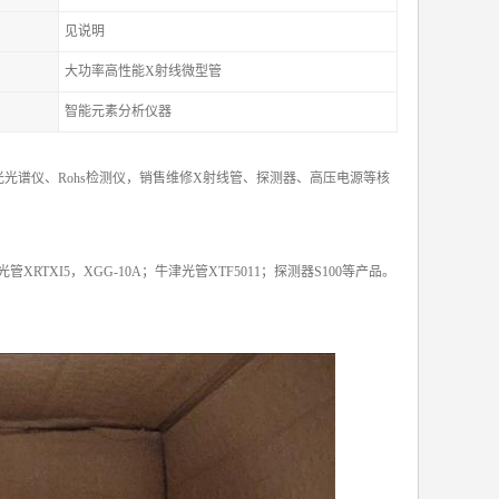
见说明
大功率高性能X射线微型管
智能元素分析仪器
光谱仪、Rohs检测仪，销售维修X射线管、探测器、高压电源等核
X光管XRTXI5，XGG-10A；牛津光管XTF5011；探测器S100等产品。