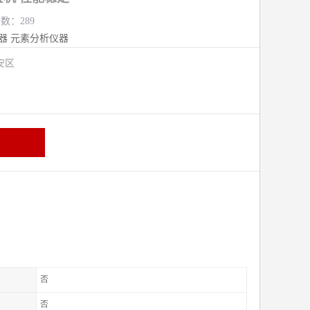
览数：289
器
元素分析仪器
安区
否
否