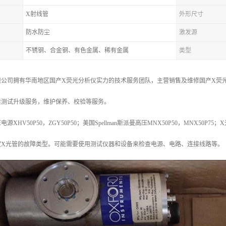
X射线管
外形尺寸
防水防尘
激发源
不锈钢、合金钢、有色金属、稀有金属
类型
公司拥有华南地区国产X荧光分析仪实力的技术服务团队，主营销售及维修国产X荧光
素测试升级服务，维护保养、校验等服务。
HV50P50，ZGY50P50；美国Spellman斯派曼高压MNX50P50，MNX50P75；
定X光管的故障类型。可能需要使用测试仪器和设备来检查电源、电路、连接线路等。