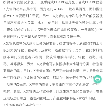
按照目前的情况来说，一般手持式EDXRF在几瓦，台式EDXRF仪器
X光管的功率在几十瓦，固定道的WDXRF一般在几百瓦，而扫描道
的WDXRF要用到几千瓦。另外，X光管的寿命和每个用户的仪器使
用状态有很大的关系，比如，使用时，越接近光管的设计功率，使
用寿命就越短；因此，X光管的寿命问题比较复杂。一般来说(并不
是很严格)，功率越大的X光管，寿命就相对要短一些。
X光管从结构为大致可以分为侧窗管，端窗管等等，从靶的结构上可
以分为旋转靶，固定靶；反射靶、透射靶等等；另外，靶的材料根
据不同的应用也各不相同，比较常用的有钨靶、钼靶、银靶、铑
靶、等等很多。另外，X光管也可以按照功率大小进行分类。特别需
要指出的是，目前，X光管在国内已经完全能够批量生产，质量也完
全可以保证；很多国外的X光管，都是在中国进行生产的，特别是中
小功率的X光管。X光管的寿命，主要由以下三个方面决定：灯丝、
靶材、真空。X光管的工作过程是：灯丝加热产生的自由电子，在高
压电场进行加速，轰击到靶材上，产生靶材的特征X射线和韧致。
X光管的寿命主要决定于：