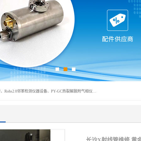
深圳曼瑞特科技有限公司是一家专业从事X光管维修X射线管、Rohs2.0邻苯检测仪器设备、PY-GC热裂解脱附气相仪和气相色谱光谱仪器、天瑞仪器探测器、高压电源等产品的维修出租的企业。本公司以客户至上为宗旨，以专注、专一、专业的精神为您提供安全、经济的技术服务。
长沙X射线管维修 黄