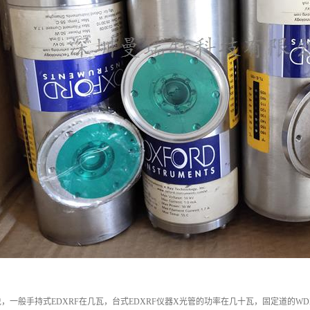
，一般手持式EDXRF在几瓦，台式EDXRF仪器X光管的功率在几十瓦，固定道的WD