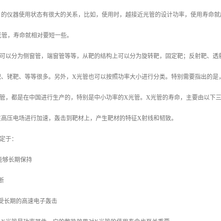
户的仪器使用状态有很大的关系，比如，使用时，越接近光管的设计功率，使用寿命就
光管，寿命就相对要短一些。
致可以分为侧窗管，端窗管等等，从靶的结构上可以分为旋转靶，固定靶；反射靶、透
靶、铑靶、等等很多。另外，X光管也可以按照功率大小进行分类。特别需要指出的是
光管，都是在中国进行生产的，特别是中小功率的X光管。X光管的寿命，主要由以下
在高压电场进行加速，轰击到靶材上，产生靶材的特征X射线和韧致。
定于：
能够长期保持
断
受长期的高速电子轰击