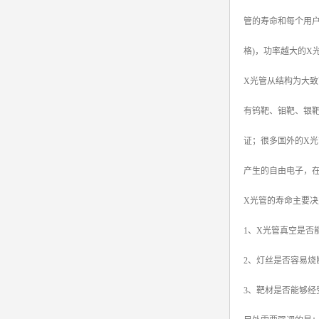
管的寿命和每个用
格)，功率越大的X
X光管从结构为大
有钨靶、钼靶、银
证；很多国外的X
产生的自由电子，
X光管的寿命主要决
1、X光管真空是否
2、灯丝是否容易烧
3、靶材是否能够经