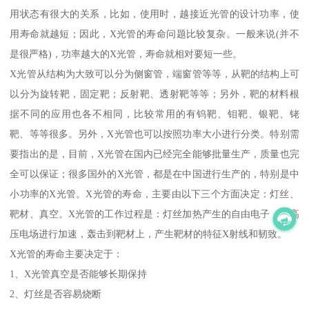
用状态有很大的关系，比如，使用时，越接近光管的设计功率，使
用寿命就越短；因此，X光管的寿命问题比较复杂。一般来说(并不
是很严格)，功率越大的X光管，寿命就相对要短一些。
X光管从结构为大致可以分为侧窗管，端窗管等等，从靶的结构上可
以分为旋转靶，固定靶；反射靶、透射靶等等；另外，靶的材料根
据不同的应用也各不相同，比较常用的有钨靶、钼靶、银靶、铑
靶、等等很多。另外，X光管也可以按照功率大小进行分类。特别需
要指出的是，目前，X光管在国内已经完全能够批量生产，质量也完
全可以保证；很多国外的X光管，都是在中国进行生产的，特别是中
小功率的X光管。X光管的寿命，主要由以下三个方面决定：灯丝、
靶材、真空。X光管的工作过程是：灯丝加热产生的自由电子，在高
压电场进行加速，轰击到靶材上，产生靶材的特征X射线和韧致。
X光管的寿命主要决定于：
1、X光管真空是否能够长期保持
2、灯丝是否容易烧断