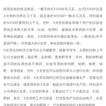
按照目前的情况来说，一般手持式EDXRF在几瓦，台式EDXRF仪器
X光管的功率在几十瓦，固定道的WDXRF一般在几百瓦，而扫描道
的WDXRF要用到几千瓦。另外，X光管的寿命和每个用户的仪器使
用状态有很大的关系，比如，使用时，越接近光管的设计功率，使
用寿命就越短；因此，X光管的寿命问题比较复杂。一般来说(并不
是很严格)，功率越大的X光管，寿命就相对要短一些。
X光管从结构为大致可以分为侧窗管，端窗管等等，从靶的结构上可
以分为旋转靶，固定靶；反射靶、透射靶等等；另外，靶的材料根
据不同的应用也各不相同，比较常用的有钨靶、钼靶、银靶、铑
靶、等等很多。另外，X光管也可以按照功率大小进行分类。特别需
要指出的是，目前，X光管在国内已经完全能够批量生产，质量也完
全可以保证；很多国外的X光管，都是在中国进行生产的，特别是中
小功率的X光管。X光管的寿命，主要由以下三个方面决定：灯丝、
靶材、真空。X光管的工作过程是：灯丝加热产生的自由电子，在高
压电场进行加速，轰击到靶材上，产生靶材的特征X射线和韧致。