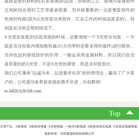
题就是密封材料的(石英玻璃)的品质，吹制的工艺、玻璃与金属部件
之间的结合密封工艺等诸多因素，另外很重要的一点是整套部件的
热密封性能(因为X光管是功率部件，它在工作的时候温度是的)，特
别是在冷热交替的情况下。
X光管在装配到仪器里面的时候，还要增加一个X光管冷却套，一方
面是在冷却套内增加散热媒介(大功率时还要采用外循环)进行散热，
另外也起到射线防护的作用，一般会采用金属材料。所以我们在仪
器里看到的X光管，不是X光管的裸管，而是冷却套部分。
我们公司秉承“以诚为本，以质量求生存”的经营理念，赢得了广大客
户的，公司愿与各界新老朋友携手并进，共创辉煌!
m.ls020.b2b168.com
Top
主营产品：X射线管 X射线管维修 X光管维修 一体式X射线源 X射线管高压电源 X光高压电源维修
版权所有：深圳曼瑞特科技有限公司