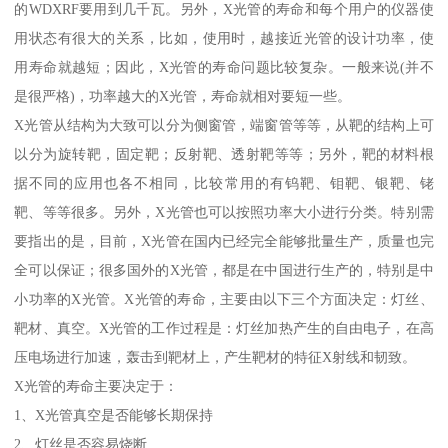
的WDXRF要用到几千瓦。另外，X光管的寿命和每个用户的仪器使
用状态有很大的关系，比如，使用时，越接近光管的设计功率，使
用寿命就越短；因此，X光管的寿命问题比较复杂。一般来说(并不
是很严格)，功率越大的X光管，寿命就相对要短一些。
X光管从结构为大致可以分为侧窗管，端窗管等等，从靶的结构上可
以分为旋转靶，固定靶；反射靶、透射靶等等；另外，靶的材料根
据不同的应用也各不相同，比较常用的有钨靶、钼靶、银靶、铑
靶、等等很多。另外，X光管也可以按照功率大小进行分类。特别需
要指出的是，目前，X光管在国内已经完全能够批量生产，质量也完
全可以保证；很多国外的X光管，都是在中国进行生产的，特别是中
小功率的X光管。X光管的寿命，主要由以下三个方面决定：灯丝、
靶材、真空。X光管的工作过程是：灯丝加热产生的自由电子，在高
压电场进行加速，轰击到靶材上，产生靶材的特征X射线和韧致。
X光管的寿命主要决定于：
1、X光管真空是否能够长期保持
2、灯丝是否容易烧断