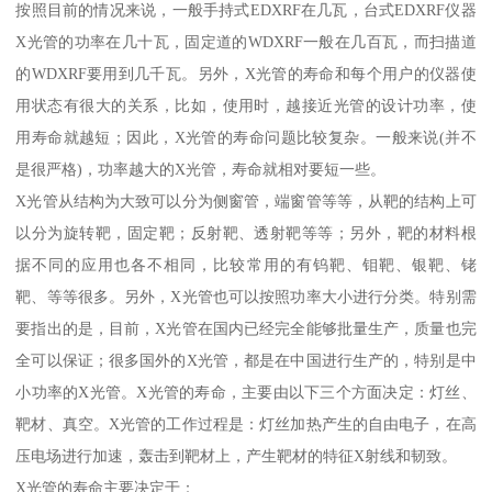
按照目前的情况来说，一般手持式EDXRF在几瓦，台式EDXRF仪器
X光管的功率在几十瓦，固定道的WDXRF一般在几百瓦，而扫描道
的WDXRF要用到几千瓦。另外，X光管的寿命和每个用户的仪器使
用状态有很大的关系，比如，使用时，越接近光管的设计功率，使
用寿命就越短；因此，X光管的寿命问题比较复杂。一般来说(并不
是很严格)，功率越大的X光管，寿命就相对要短一些。
X光管从结构为大致可以分为侧窗管，端窗管等等，从靶的结构上可
以分为旋转靶，固定靶；反射靶、透射靶等等；另外，靶的材料根
据不同的应用也各不相同，比较常用的有钨靶、钼靶、银靶、铑
靶、等等很多。另外，X光管也可以按照功率大小进行分类。特别需
要指出的是，目前，X光管在国内已经完全能够批量生产，质量也完
全可以保证；很多国外的X光管，都是在中国进行生产的，特别是中
小功率的X光管。X光管的寿命，主要由以下三个方面决定：灯丝、
靶材、真空。X光管的工作过程是：灯丝加热产生的自由电子，在高
压电场进行加速，轰击到靶材上，产生靶材的特征X射线和韧致。
X光管的寿命主要决定于：