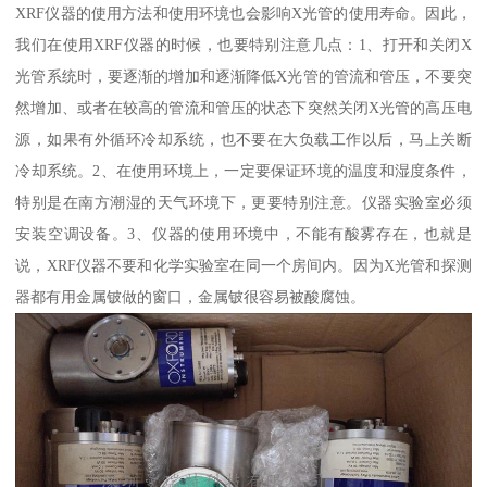
XRF仪器的使用方法和使用环境也会影响X光管的使用寿命。因此，
我们在使用XRF仪器的时候，也要特别注意几点：1、打开和关闭X
光管系统时，要逐渐的增加和逐渐降低X光管的管流和管压，不要突
然增加、或者在较高的管流和管压的状态下突然关闭X光管的高压电
源，如果有外循环冷却系统，也不要在大负载工作以后，马上关断
冷却系统。2、在使用环境上，一定要保证环境的温度和湿度条件，
特别是在南方潮湿的天气环境下，更要特别注意。仪器实验室必须
安装空调设备。3、仪器的使用环境中，不能有酸雾存在，也就是
说，XRF仪器不要和化学实验室在同一个房间内。因为X光管和探测
器都有用金属铍做的窗口，金属铍很容易被酸腐蚀。