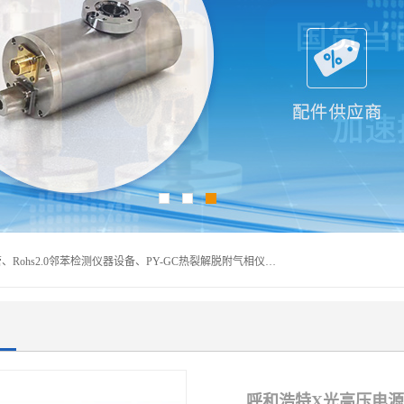
深圳曼瑞特科技有限公司是一家专业从事X光管维修X射线管、Rohs2.0邻苯检测仪器设备、PY-GC热裂解脱附气相仪和气相色谱光谱仪器、天瑞仪器探测器、高压电源等产品的维修出租的企业。本公司以客户至上为宗旨，以专注、专一、专业的精神为您提供安全、经济的技术服务。
呼和浩特X光高压电源维