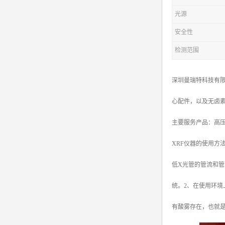
光源
安全性
检测范围
深圳曼瑞特科技有限
心配件，以及无卤
主要服务产品：高压电源X
XRF仪器的使用方
低X光管的管流和
统。2、在使用环
有酸雾存在，也就是