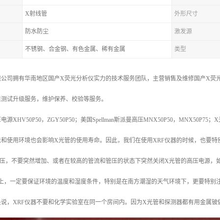
X射线管
外形尺寸
防水防尘
激发源
不锈钢、合金钢、有色金属、稀有金属
类型
公司拥有华南地区国产X荧光分析仪实力的技术服务团队，主营销售及维修国产X荧光
素测试升级服务，维护保养、校验等服务。
HV50P50，ZGY50P50；美国Spellman斯派曼高压MNX50P50，MNX50P75；
法和使用环境也会影响X光管的使用寿命。因此，我们在使用XRF仪器的时候，也要特
管压，不要突然增加、或者在较高的管流和管压的状态下突然关闭X光管的高压电源，
境上，一定要保证环境的温度和湿度条件，特别是在南方潮湿的天气环境下，更要特别
说，XRF仪器不要和化学实验室在同一个房间内。因为X光管和探测器都有用金属铍