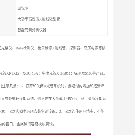
见说明
大功率高性能X射线微型管
智能元素分析仪器
光谱仪、Rohs检测仪，销售维修X射线管、探测器、高压电源等核
X光管XRTXI5，XGG-10A；牛津光管XTF5011；探测器S100等产品。
别注意几点：1、打开和关闭X光管系统时，要逐渐的增加和逐渐降
如果有外循环冷却系统，也不要在大负载工作以后，马上关断冷却系
注意。仪器实验室必须安装空调设备。3、仪器的使用环境中，不能
做的窗口，金属铍很容易被酸腐蚀。