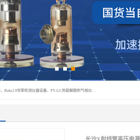
深圳曼瑞特科技有限公司是一家专业从事X光管维修X射线管、Rohs2.0邻苯检测仪器设备、PY-GC热裂解脱附气相仪和气相色谱光谱仪器、天瑞仪器探测器、高压电源等产品的维修出租的企业。本公司以客户至上为宗旨，以专注、专一、专业的精神为您提供安全、经济的技术服务。
长沙X射线管高压电源