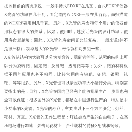
按照目前的情况来说，一般手持式EDXRF在几瓦，台式EDXRF仪器
X光管的功率在几十瓦，固定道的WDXRF一般在几百瓦，而扫描道
的WDXRF要用到几千瓦。另外，X光管的寿命和每个用户的仪器使
用状态有很大的关系，比如，使用时，越接近光管的设计功率，使
用寿命就越短；因此，X光管的寿命问题比较复杂。一般来说(并不
是很严格)，功率越大的X光管，寿命就相对要短一些。
X光管从结构为大致可以分为侧窗管，端窗管等等，从靶的结构上可
以分为旋转靶，固定靶；反射靶、透射靶等等；另外，靶的材料根
据不同的应用也各不相同，比较常用的有钨靶、钼靶、银靶、铑
靶、等等很多。另外，X光管也可以按照功率大小进行分类。特别需
要指出的是，目前，X光管在国内已经完全能够批量生产，质量也完
全可以保证；很多国外的X光管，都是在中国进行生产的，特别是中
小功率的X光管。X光管的寿命，主要由以下三个方面决定：灯丝、
靶材、真空。X光管的工作过程是：灯丝加热产生的自由电子，在高
压电场进行加速，轰击到靶材上，产生靶材的特征X射线和韧致。