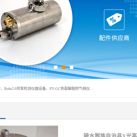
深圳曼瑞特科技有限公司是一家专业从事X光管维修X射线管、Rohs2.0邻苯检测仪器设备、PY-GC热裂解脱附气相仪和气相色谱光谱仪器、天瑞仪器探测器、高压电源等产品的维修出租的企业。本公司以客户至上为宗旨，以专注、专一、专业的精神为您提供安全、经济的技术服务。
陵水黎族自治县X光