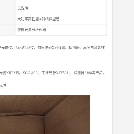
见说明
大功率高性能X射线微型管
智能元素分析仪器
光谱仪、Rohs检测仪，销售维修X射线管、探测器、高压电源等核
X光管XRTXI5，XGG-10A；牛津光管XTF5011；探测器S100等产品。
元件