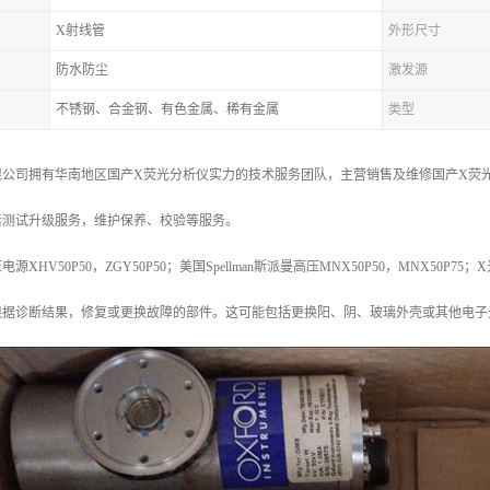
X射线管
外形尺寸
防水防尘
激发源
不锈钢、合金钢、有色金属、稀有金属
类型
公司拥有华南地区国产X荧光分析仪实力的技术服务团队，主营销售及维修国产X荧光
素测试升级服务，维护保养、校验等服务。
HV50P50，ZGY50P50；美国Spellman斯派曼高压MNX50P50，MNX50P75；
根据诊断结果，修复或更换故障的部件。这可能包括更换阳、阴、玻璃外壳或其他电子