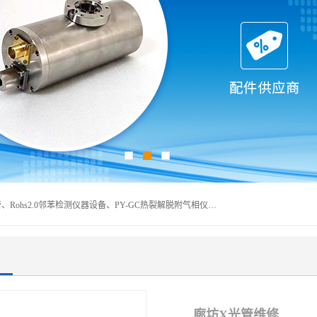
深圳曼瑞特科技有限公司是一家专业从事X光管维修X射线管、Rohs2.0邻苯检测仪器设备、PY-GC热裂解脱附气相仪和气相色谱光谱仪器、天瑞仪器探测器、高压电源等产品的维修出租的企业。本公司以客户至上为宗旨，以专注、专一、专业的精神为您提供安全、经济的技术服务。
廊坊X光管维修