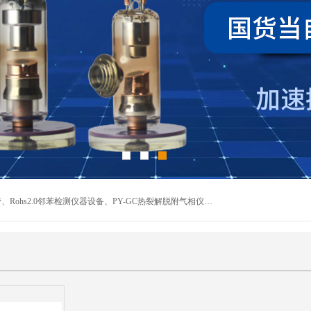
深圳曼瑞特科技有限公司是一家专业从事X光管维修X射线管、Rohs2.0邻苯检测仪器设备、PY-GC热裂解脱附气相仪和气相色谱光谱仪器、天瑞仪器探测器、高压电源等产品的维修出租的企业。本公司以客户至上为宗旨，以专注、专一、专业的精神为您提供安全、经济的技术服务。