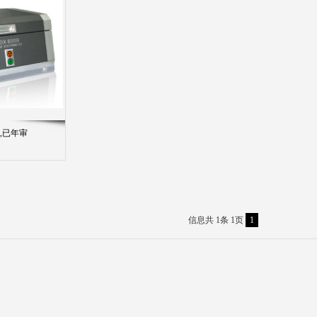
,已年审
信息共 1条 1页
1